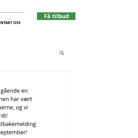
Få tilbud
NTAKT OSS
t gående en 
nen har vært 
nerne, og vi 
di!
tilbakemelding 
 september!