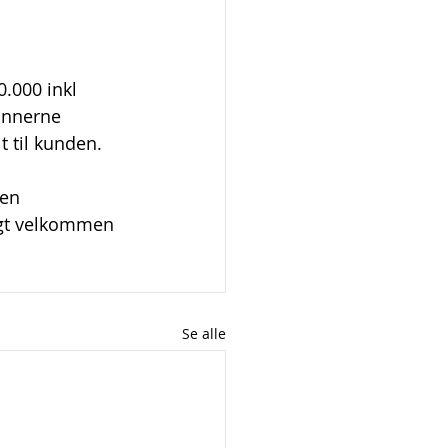
.000 inkl 
innerne 
t til kunden.
en 
agt velkommen 
Se alle