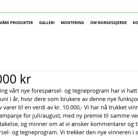
VÅRE PRODUKTER
GALLERI
MONTERING
OM NORGESGJERDE
KO
000 kr
ing vårt nye forespørsel- og tegneprogram har vi hat
uni i år, hvor dere som brukere av denne nye funksjo
varer til en verdi av kr. 10.000,- Vi har nå trukket vin
ampanje for juli/august, med ny premie til samme ver
ltakelse, og minner om at vi ønsker kommentarer og 
rsel- og tegneprogram. Vi trekker den nye vinneren i