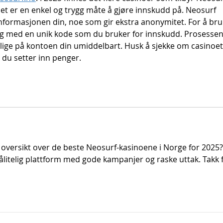
det er en enkel og trygg måte å gjøre innskudd på. Neosurf 
informasjonen din, noe som gir ekstra anonymitet. For å bru
g med en unik kode som du bruker for innskudd. Prosessen
elige på kontoen din umiddelbart. Husk å sjekke om casinoet
 du setter inn penger.
 oversikt over de beste Neosurf-kasinoene i Norge for 2025?
pålitelig plattform med gode kampanjer og raske uttak. Takk f