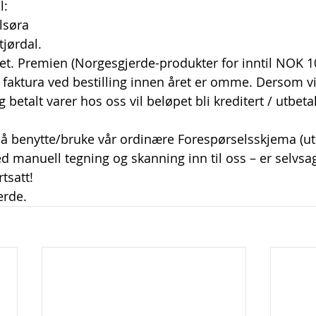
l:
lsøra
tjørdal.
et. Premien (Norgesgjerde-produkter for inntil NOK 10
ra faktura ved bestilling innen året er omme. Dersom v
 betalt varer hos oss vil beløpet bli kreditert / utbetal
 å benytte/bruke vår ordinære Forespørselsskjema (ut
 manuell tegning og skanning inn til oss – er selvs
tsatt!
erde.