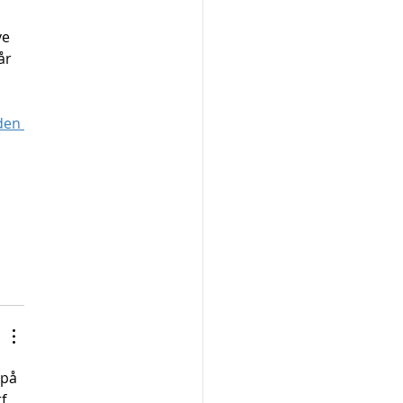
e 
år 
den 
 på 
f 