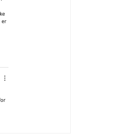
ke 
 er 
 
 
or 