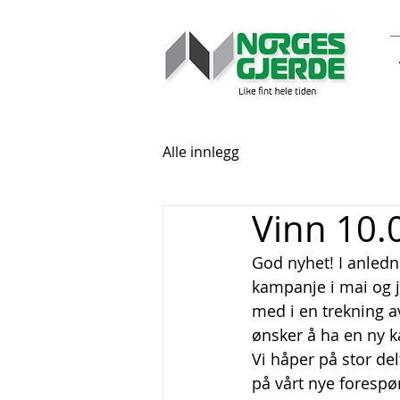
Alle innlegg
Vinn 10.
God nyhet! I anledn
kampanje i mai og j
med i en trekning av 
ønsker å ha en ny k
Vi håper på stor de
på vårt nye forespø