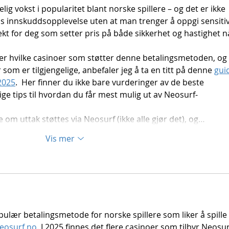
ig vokst i popularitet blant norske spillere – og det er ikke 
s innskuddsopplevelse uten at man trenger å oppgi sensitiv
ekt for deg som setter pris på både sikkerhet og hastighet n
er hvilke casinoer som støtter denne betalingsmetoden, og 
om er tilgjengelige, anbefaler jeg å ta en titt på denne 
gui
 2025
.  Her finner du ikke bare vurderinger av de beste 
ge tips til hvordan du får mest mulig ut av Neosurf-
 om uttak støttes via Neosurf (ikke alle gjør det), og…
Vis mer
pulær betalingsmetode for norske spillere som liker å spille
eosurf.no
. I 2025 finnes det flere casinoer som tilbyr Neosur