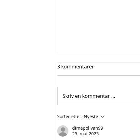
3 kommentarer
Skriv en kommentar …
Boligmesse Oslo 28 feb -1
Sorter etter:
Nyeste
mars
dimapolivan99
25. mai 2025