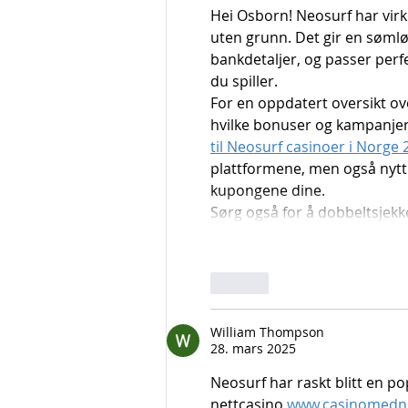
Hei Osborn! Neosurf har virkel
uten grunn. Det gir en sømlø
bankdetaljer, og passer perf
du spiller.
For en oppdatert oversikt ov
hvilke bonuser og kampanjer s
til Neosurf casinoer i Norge
plattformene, men også nytti
kupongene dine.
Sørg også for å dobbeltsjekke
Lik
William Thompson
28. mars 2025
Neosurf har raskt blitt en po
nettcasino 
www.casinomedn