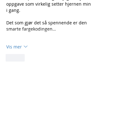
oppgave som virkelig setter hjernen min 
i gang.
Det som gjør det så spennende er den 
smarte fargekodingen…
Vis mer
Lik
NORGES BESTE PRISGARANTI
Uansett pris fra annen aktør vil vi gi deg en
bedre pris!
OM PRODUKTER
Våre produkter