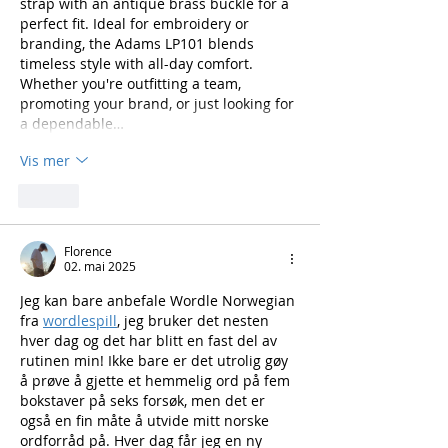
strap with an antique brass buckle for a 
perfect fit. Ideal for embroidery or 
branding, the Adams LP101 blends 
timeless style with all-day comfort. 
Whether you're outfitting a team, 
promoting your brand, or just looking for 
a dependable…
Vis mer
Lik
Florence
02. mai 2025
Jeg kan bare anbefale Wordle Norwegian 
fra 
wordlespill
, jeg bruker det nesten 
hver dag og det har blitt en fast del av 
rutinen min! Ikke bare er det utrolig gøy 
å prøve å gjette et hemmelig ord på fem 
bokstaver på seks forsøk, men det er 
også en fin måte å utvide mitt norske 
ordforråd på. Hver dag får jeg en ny 