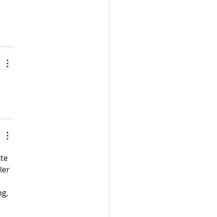
te 
ler 
 
g, 