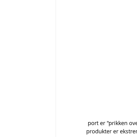
 port er "prikken over i-en", den siste detaljen som gjør gjerdet komplett.  Våre 
produkter er ekstre