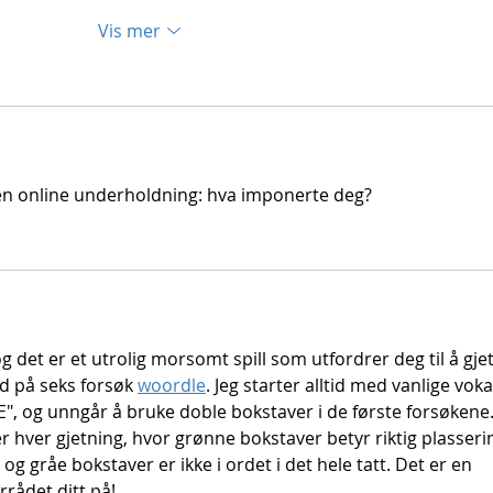
Vis mer
en online underholdning: hva imponerte deg?
g det er et utrolig morsomt spill som utfordrer deg til å gjet
 på seks forsøk 
woordle
. Jeg starter alltid med vanlige voka
", og unngår å bruke doble bokstaver i de første forsøkene.
er hver gjetning, hvor grønne bokstaver betyr riktig plasserin
 og gråe bokstaver er ikke i ordet i det hele tatt. Det er en 
rådet ditt på!