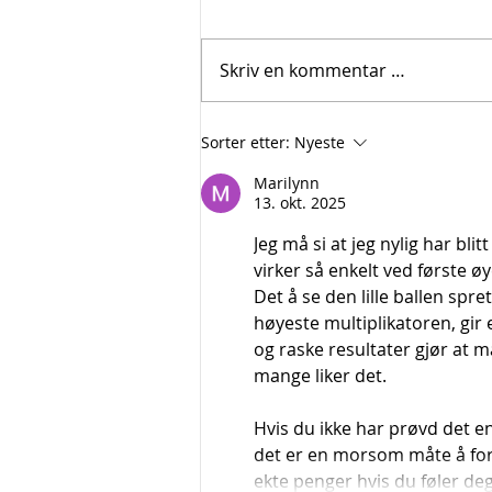
Skriv en kommentar …
Boligmesse Oslo 28 feb -1
Sorter etter:
Nyeste
mars
Marilynn
13. okt. 2025
Jeg må si at jeg nylig har blit
virker så enkelt ved første ø
Det å se den lille ballen s
høyeste multiplikatoren, gir
og raske resultater gjør at m
mange liker det.
Hvis du ikke har prøvd det e
det er en morsom måte å forst
ekte penger hvis du føler de