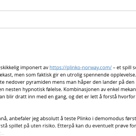
Leve
Fra planlegging til
gjennomføring.
t skikkelig imponert av 
https://plinko-norway.com/
 – et spill 
yekast, men som faktisk gir en utrolig spennende opplevelse.
prette nedover pyramiden mens man håper den lander på den 
 en nesten hypnotisk følelse. Kombinasjonen av enkel mekan
an blir dratt inn med en gang, og det er lett å forstå hvorfor
nnå, anbefaler jeg absolutt å teste Plinko i demomodus først
å spillet på uten risiko. Etterpå kan du eventuelt prøve for
g…