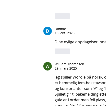
Lik
Donnie
13. okt. 2025
Dine nylige oppdagelser inn
Lik
William Thompson
29. mars 2025
Jeg spiller Wordle på norsk, o
et hemmelig fem-bokstavsord
og konsonanter som "A" og "E
Spillet gir tilbakemelding ett
gule er i ordet men feil plass,
super måte å forbedre ordfor