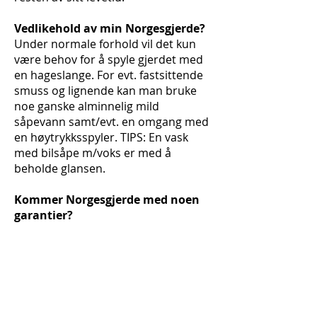
Vedlikehold av min Norgesgjerde?
Under normale forhold vil det kun
være behov for å spyle gjerdet med
en hageslange. For evt. fastsittende
smuss og lignende kan man bruke
noe ganske alminnelig mild
såpevann samt/evt. en omgang med
en høytrykksspyler. TIPS: En vask
med bilsåpe m/voks er med å
beholde glansen.
Kommer Norgesgjerde med noen
garantier?
Ja! Utover alminnelig norsk
kjøpslov/forbrukerkjøplov kommer
produktene med en begrenset
livstids-garanti mot avflassing,
sprekking, blæring, gulning og
falming i henhold til våre garanti