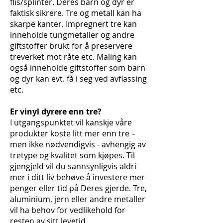
flis/splinter. Deres barn og dyr er
faktisk sikrere. Tre og metall kan ha
skarpe kanter. Impregnert tre kan
inneholde tungmetaller og andre
giftstoffer brukt for å preservere
treverket mot råte etc. Maling kan
også inneholde giftstoffer som barn
og dyr kan evt. få i seg ved avflassing
etc.
Er vinyl dyrere enn tre?
I utgangspunktet vil kanskje våre
produkter koste litt mer enn tre –
men ikke nødvendigvis - avhengig av
tretype og kvalitet som kjøpes. Til
gjengjeld vil du sannsynligvis aldri
mer i ditt liv behøve å investere mer
penger eller tid på Deres gjerde. Tre,
aluminium, jern eller andre metaller
vil ha behov for vedlikehold for
resten av sitt levetid.