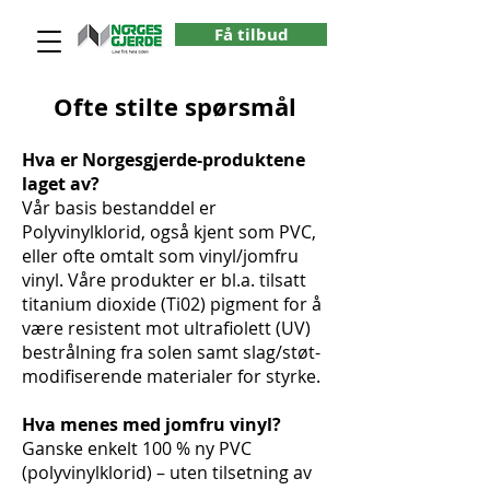
Få tilbud
Ofte stilte spørsmål
Hva er Norgesgjerde-produktene
laget av?
Vår basis bestanddel er
Polyvinylklorid, også kjent som PVC,
eller ofte omtalt som vinyl/jomfru
vinyl. Våre produkter er bl.a. tilsatt
titanium dioxide (Ti02) pigment for å
være resistent mot ultrafiolett (UV)
bestrålning fra solen samt slag/støt-
modifiserende materialer for styrke.
Hva menes med jomfru vinyl?
Ganske enkelt 100 % ny PVC
(polyvinylklorid) – uten tilsetning av