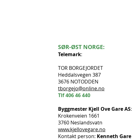
SØR-ØST NORGE:
Telemark
:
TOR BORGEJORDET
Heddalsvegen 387
3676 NOTODDEN
tborgejo@online.no
Tlf
406 46 440
Byggmester Kjell Ove Gare AS
:
Krokenveien 1661
3760 Neslandsvatn
www.kjellovegare.no
Kontakt person:
Kenneth Gare