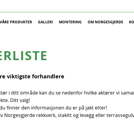
VÅRE PRODUKTER
GALLERI
MONTERING
OM NORGESGJERDE
KO
RLISTE
åre viktigste forhandlere
tør i ditt område kan du se nedenfor hvilke aktører vi sama
te. Ditt valg!
du finner den informasjonen du er på jakt etter!
 av Norgesgjerde rekkverk, stakitt og levegg eller terrassegul