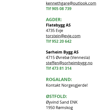
kennethgare@outlook.com
Tlf
905 08 739
AGDER:
Flatebygg AS
4735 Evje
torstein@evje.com
Tlf
952 20 642
Sørheim Bygg AS
4715 Øvrebø (Vennesla)
steffen@sorheimbygg.no
Tlf
473 81 314
ROGALAND:
Kontakt Norgesgjerde!
ØSTFOLD:
Øyvind Sand ENK
1950 Rømskog