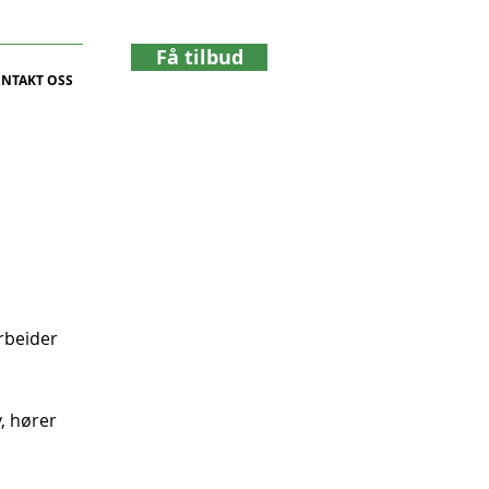
Få tilbud
NTAKT OSS
rbeider
v, hører