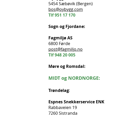
5454 Sæbøvik (Bergen)
bos@oybygg.com
Tlf
951 17 170
Sogn og Fjordane:
Fagmiljø AS
6800 Førde
post@fagmiljo.no
Tlf
948 20 005
Møre og Romsdal:
MIDT og NORDNORGE:
Trøndelag
:
Espnes Snekkerservice ENK
Rabbaveien 19
7260 Sistranda