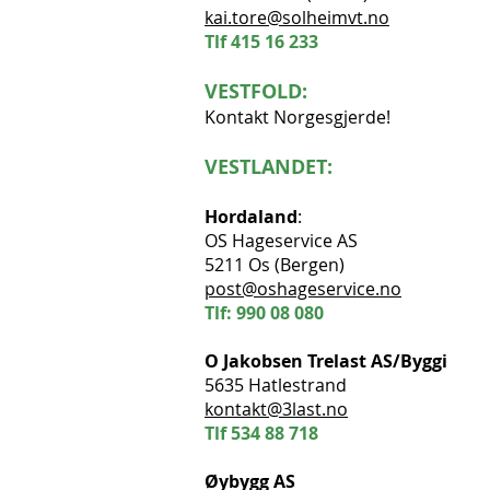
kai.tore@solheimvt.no
Tlf
415 16 233
VESTFOLD:
Kontakt Norgesgjerde!
VESTLANDET:
Hordaland
:
OS Hageservice AS
5211 Os (Bergen)
post@oshageservice.no
Tlf: 990 08 080
O Jakobsen Trelast AS/Byggi
5635 Hatlestrand
kontakt@3last.no
Tlf 534 88 718
Øybygg AS