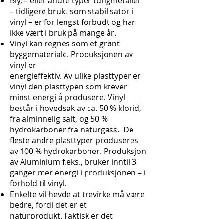
Bly, – eller andre typer tungmetaller
– tidligere brukt som stabilisator i
vinyl – er for lengst forbudt og har
ikke vært i bruk på mange år.
Vinyl kan regnes som et grønt
byggemateriale. Produksjonen av
vinyl er
energieffektiv. Av ulike plasttyper er
vinyl den plasttypen som krever
minst energi å produsere. Vinyl
består i hovedsak av ca. 50 % klorid,
fra alminnelig salt, og 50 %
hydrokarboner fra naturgass. De
fleste andre plasttyper produseres
av 100 % hydrokarboner. Produksjon
av Aluminium f.eks., bruker inntil 3
ganger mer energi i produksjonen – i
forhold til vinyl.
Enkelte vil hevde at trevirke må være
bedre, fordi det er et
naturprodukt. Faktisk er det