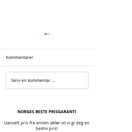
Kommentarer
Prikken over i-en
Skriv en kommentar …
Fra planlegging 
gjennomføring.
NORGES BESTE PRISGARANTI
Uansett pris fra annen aktør vil vi gi deg en
bedre pris!