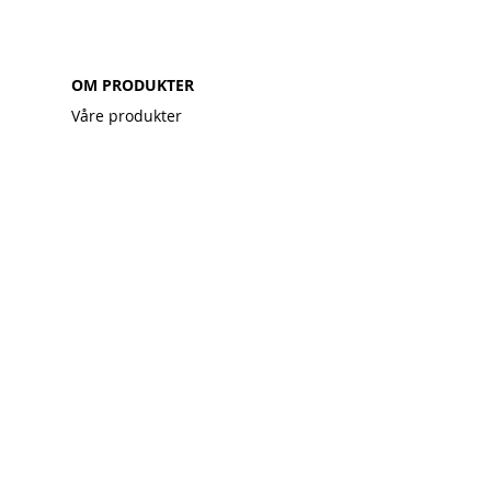
OM PRODUKTER
Våre produkter
Kundegalleri
Monteringsvideo
Installasjonsveiledning
Garanti
Gjerde kalkulator
NORGESGJERDE
Kontakt oss
Forhandlere
Hvorfor Norgesgjerde
God investering
Salgsbetingelser