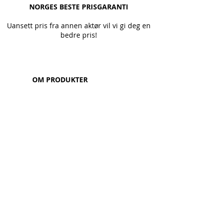
NORGES BESTE PRISGARANTI
Uansett pris fra annen aktør vil vi gi deg en
bedre pris!
OM PRODUKTER
Våre produkter
Kundegalleri
Monteringsvideo
Installasjonsveiledning
Garanti
Gjerde kalkulator
NORGESGJERDE
Kontakt oss
Forhandlere