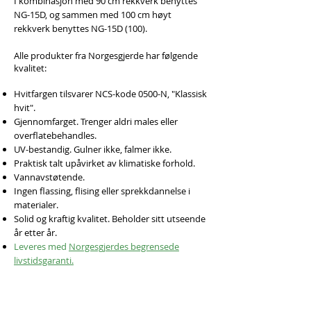
I kombinasjon med 90 cm rekkverk benyttes
NG-15D, og sammen med 100 cm høyt
rekkverk benyttes NG-15D (100).
Alle produkter fra Norgesgjerde har følgende
kvalitet:
Hvitfargen tilsvarer NCS-kode 0500-N, "Klassisk
hvit".
Gjennomfarget. Trenger aldri males eller
overflatebehandles.
UV-bestandig. Gulner ikke, falmer ikke.
Praktisk talt upåvirket av klimatiske forhold.
Vannavstøtende.
Ingen flassing, flising eller sprekkdannelse i
materialer.
Solid og kraftig kvalitet. Beholder sitt utseende
år etter år.
Leveres med
Norgesgjerdes begrensede
livstidsgaranti.