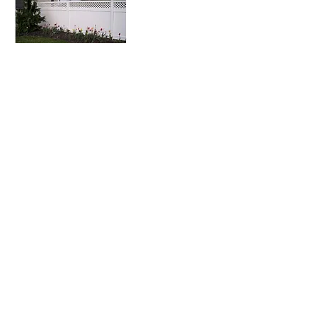
NG-17N. Høy levegg med espalier
Alle priser er oppgitt inkl. mva.
Fraktkostnader,
ekspedisjons/fakturagebyr og
emballasje/pallekostnad tilkommer.
Vi tar forbehold om prisendringer
grunnet innkjøpspris-, frakt- eller
valutaendringer. Vi tar ikke ansvar for
feilmålinger i bestillinger oppgitt av
kunde.
NORGES BESTE PRISGARANTI
Uansett pris fra annen aktør vil vi gi deg en