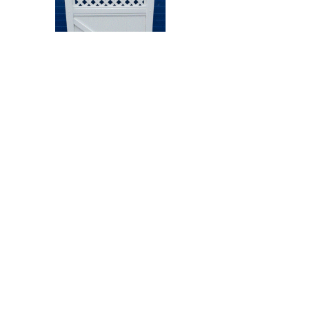
NG-17
. Port. Bredde 1,3m
Alle priser er oppgitt inkl. mva.
Fraktkostnader,
ekspedisjons/fakturagebyr og
emballasje/pallekostnad tilkommer.
Vi tar forbehold om prisendringer
grunnet innkjøpspris-, frakt- eller
valutaendringer. Vi tar ikke ansvar for
feilmålinger i bestillinger oppgitt av
kunde.
NORGES BESTE PRISGARANTI
Uansett pris fra annen aktør vil vi gi deg en
bedre pris!