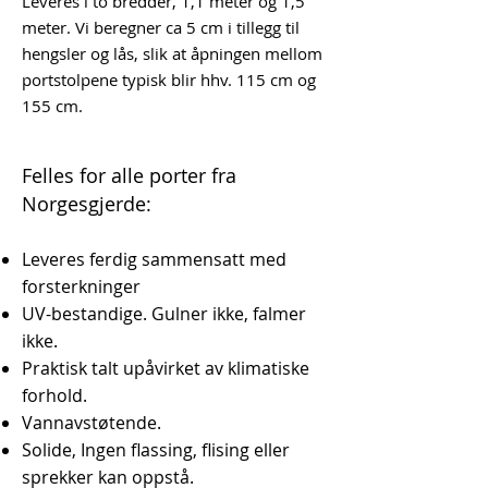
Leveres i to bredder, 1,1 meter og 1,5
meter. Vi beregner ca 5 cm i tillegg til
hengsler og lås, slik at åpningen mellom
portstolpene typisk blir hhv. 115 cm og
155 cm.
Felles for alle porter fra
Norgesgjerde:
Leveres ferdig sammensatt med
forsterkninger
UV-bestandige. Gulner ikke, falmer
ikke.
Praktisk talt upåvirket av klimatiske
forhold.
Vannavstøtende.
Solide, Ingen flassing, flising eller
sprekker kan oppstå.