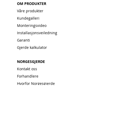
OM PRODUKTER
Våre produkter
Kundegalleri
Monteringsvideo
Installasjonsveiledning
Garanti
Gjerde kalkulator
NORGESGJERDE
Kontakt oss
Forhandlere
Hvorfor Norgesgjerde
God investering
Salgsbetingelser
Ofte stilte spørsmål
Miljøhensyn