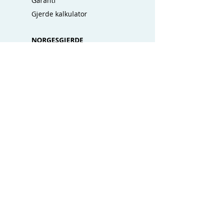
Garanti
Gjerde kalkulator
NORGESGJERDE
Kontakt oss
Forhandlere
Hvorfor Norgesgjerde
God investering
Salgsbetingelser
Ofte stilte spørsmål
Miljøhensyn
SOSIALE MEDIER