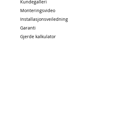
Kundegalleri
Monteringsvideo
Installasjonsveiledning
Garanti
Gjerde kalkulator
NORGESGJERDE
Kontakt oss
Forhandlere
Hvorfor Norgesgjerde
God investering
Salgsbetingelser
Ofte stilte spørsmål
Miljøhensyn
SOSIALE MEDIER