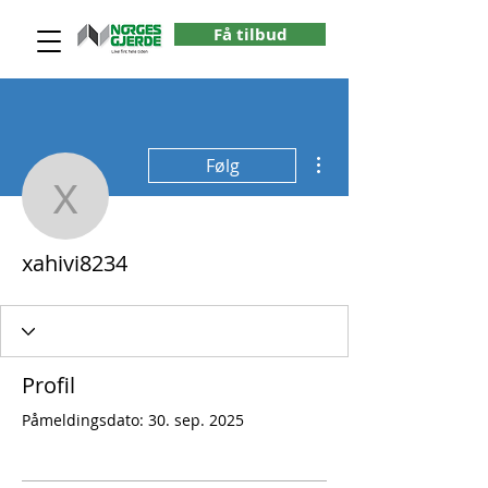
Få tilbud
Flere handlinger
Følg
xahivi8234
xahivi8234
Profil
Påmeldingsdato: 30. sep. 2025