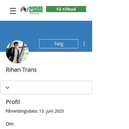
Få tilbud
Flere handlinger
Følg
Rihan Trans
Profil
Påmeldingsdato: 13. juni 2025
Om