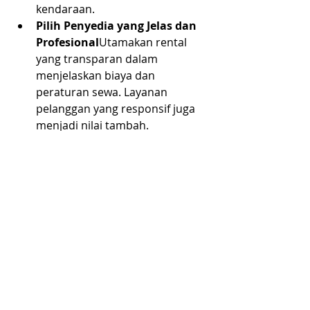
kendaraan.
Pilih Penyedia yang Jelas dan 
Profesional
Utamakan rental 
yang transparan dalam 
menjelaskan biaya dan 
peraturan sewa. Layanan 
pelanggan yang responsif juga 
menjadi nilai tambah.
Perhatikan Ketentuan 
Pengembalian
Pastikan Anda 
memahami kebijakan 
keterlambatan pengembalian, 
denda, atau penggantian 
kendaraan jika terjadi kendala.
NORGES BESTE PRISGARANTI
Uansett pris fra annen aktør vil vi gi deg en