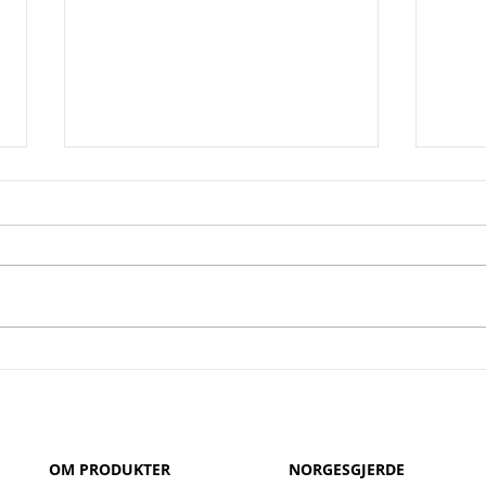
Prikken over i-en
Fra p
gjen
OM PRODUKTER
NORGESGJERDE