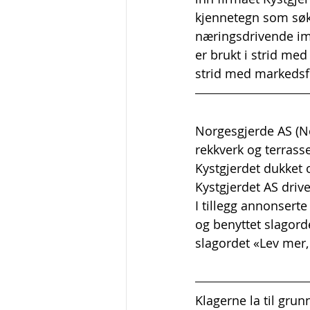
kjennetegn som søke
næringsdrivende ime
er brukt i strid me
strid med markedsf
Norgesgjerde AS (No
rekkverk og terrass
Kystgjerdet dukket
Kystgjerdet AS dri
I tillegg annonsert
og benyttet slagord
slagordet «Lev mer
Klagerne la til gru