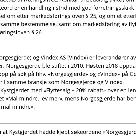
ord er en handling i strid med god forretningsskikk 
llom etter markedsføringsloven § 25, og om et etterl
d samme bestemmelse, samt om markedsføring av flytt
øringsloven § 26.
rgesgjerde) og Vindex AS (Vindex) er leverandører av 
er. Norgesgjerde ble stiftet i 2010. Høsten 2018 oppda
 opp på søk på hhv. «Norgesgjerde» og «Vindex» på G
ver i samme bransje som Norgesgjerde og Vindex.
e Kystgjerdet med «Flyttesalg – 20% rabatt» over en le
et «Mal mindre, lev mer», mens Norgesgjerde har ben
, mal mindre».
nn at Kystgjerdet hadde kjøpt søkeordene «Norgesgjer