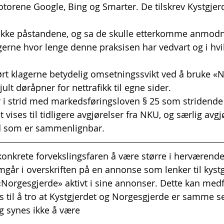
torene Google, Bing og Smarter. De tilskrev Kystgjer
e ikke påstandene, og sa de skulle etterkomme anmod
lagerne hvor lenge denne praksisen har vedvart og i hv
ørt klagerne betydelig omsetningssvikt ved å bruke «
lt døråpner for nettrafikk til egne sider.
er i strid med markedsføringsloven § 25 som stridend
t vises til tidligere avgjørelser fra NKU, og særlig avgj
d som er sammenlignbar.
onkrete forvekslingsfaren å være større i herværende
går i overskriften på en annonse som lenker til kystg
«Norgesgjerde» aktivt i sine annonser. Dette kan medfø
s til å tro at Kystgjerdet og Norgesgjerde er samme se
ng synes ikke å være