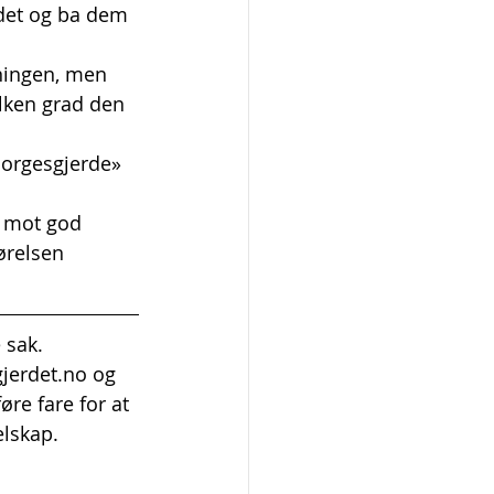
det og ba dem 
ningen, men 
ilken grad den 
Norgesgjerde» 
e mot god 
ørelsen 
 sak. 
jerdet.no og 
re fare for at 
lskap. 