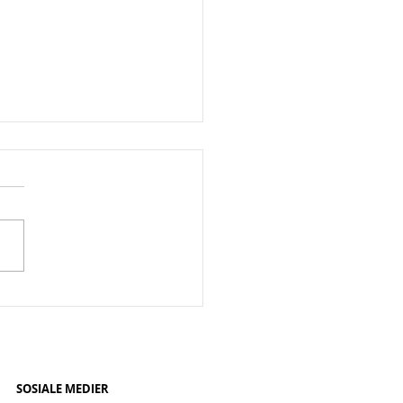
lanlegging til
nomføring.
SOSIALE MEDIER