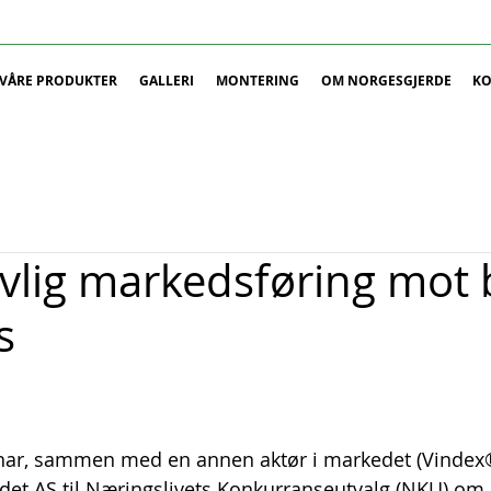
VÅRE PRODUKTER
GALLERI
MONTERING
OM NORGESGJERDE
KO
ovlig markedsføring mot 
s
ar, sammen med en annen aktør i markedet (Vindex® 
rdet AS til Næringslivets Konkurranseutvalg (NKU) om 