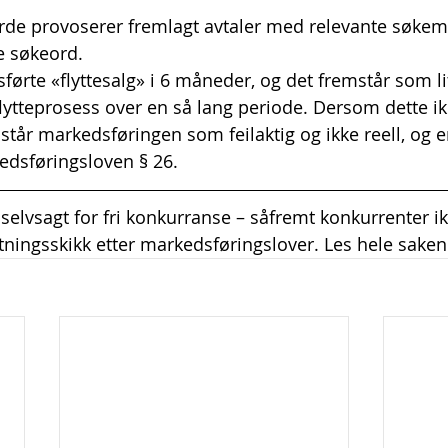
rde provoserer fremlagt avtaler med relevante søkem
e søkeord.
førte «flyttesalg» i 6 måneder, og det fremstår som li
flytteprosess over en så lang periode. Dersom dette ik
år markedsføringen som feilaktig og ikke reell, og er
edsføringsloven § 26.
selvsagt for fri konkurranse – såfremt konkurrenter ik
tningsskikk etter markedsføringslover. Les hele saken