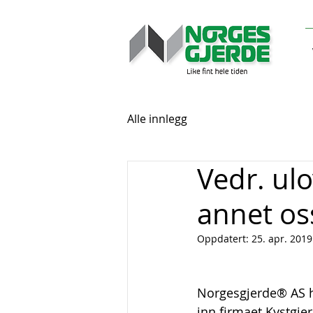
Alle innlegg
Vedr. ul
annet os
Oppdatert:
25. apr. 2019
Norgesgjerde® AS h
inn firmaet Kystgje