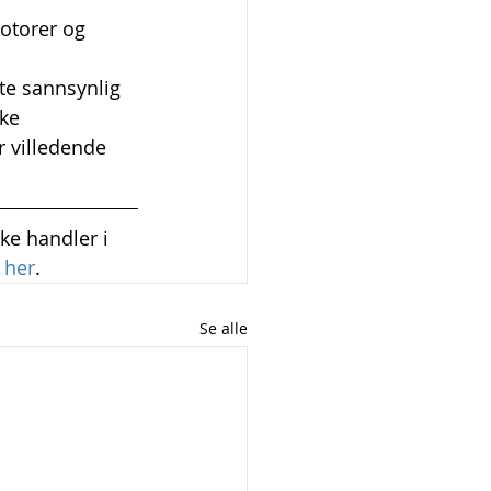
otorer og 
te sannsynlig 
ke 
 villedende 
ke handler i 
 
her
.
Se alle