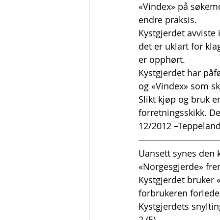
«Vindex» på søkemo
endre praksis.
Kystgjerdet avvist
det er uklart for k
er opphørt.
Kystgjerdet har påf
og «Vindex» som skju
Slikt kjøp og bruk 
forretningsskikk. De
12/2012 –Teppelan
Uansett synes den k
«Norgesgjerde» frem
Kystgjerdet bruker 
forbrukeren forlede
Kystgjerdets snylti
2 (5)