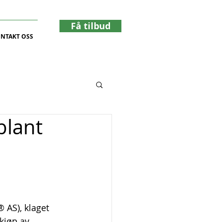
Få tilbud
NTAKT OSS
blant
AS), klaget 
kjøp av 