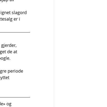
ignet slagord 
esalg er i 
gjerder, 
get de at 
oogle.
ngre periode 
yttet 
de» og 