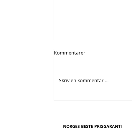
Kommentarer
Skriv en kommentar …
Boligmesse Oslo 28 feb -1
mars
NORGES BESTE PRISGARANTI